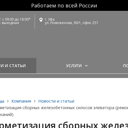
Работаем по всей России
: с 09:00 до 18:00*
г. Уфа
с: выходные
ул. Новоженова, 90/1, офис 257
И И СТАТЬИ
УСЛУГИ
П
Компания
Новости и статьи
ая
метизация сборных железобетонных силосов элеватора (ремон
каний) ​
рметизация сборных желе