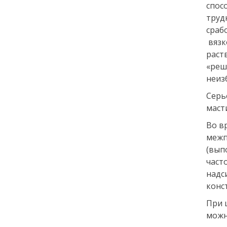
спос
труд
сраб
вязк
раст
«реш
неиз
Серь
маст
Во в
межп
(вып
част
надс
конс
При 
можн