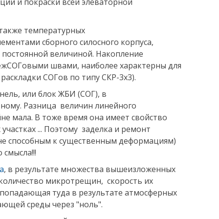
ции и покраски всей элеваторной
 также температурных
ментами сборного силосного корпуса,
 постоянной величиной. Накопление
ежСОГовыми швами, наиболее характерны для
раскладки СОГов по типу СКР-3х3).
ель, или блок ЖБИ (СОГ), в
зному. Разница величин линейного
не мала. В тоже время она имеет свойство
участках ... Поэтому заделка и ремонт
не способным к существенным деформациям)
 смысла!!!
а
, в результате множества вышеизложенных
е количество микротрещин, скорость их
, попадающая туда в результате атмосферных
ющей среды через "ноль".