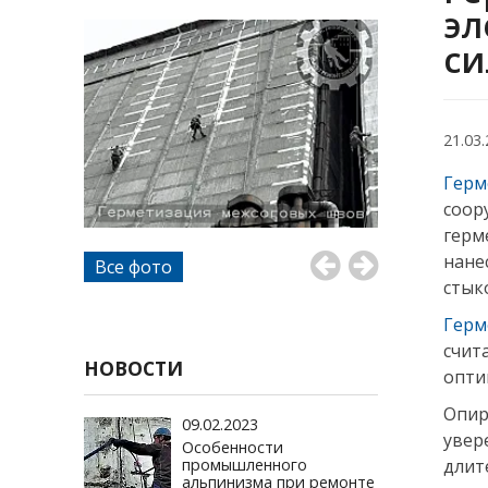
эл
си
21.03
Герм
соор
герм
нане
Все фото
стык
Герм
счит
НОВОСТИ
опти
Опир
09.02.2023
увер
Особенности
промышленного
длит
альпинизма при ремонте