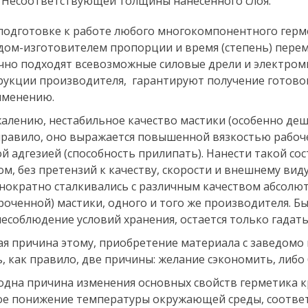
Несоответствующей толщины нанесенного слоя.
подготовке к работе любого многокомпонентного герм
дом-изготовителем пропорции и время (степень) перем
чно подходят всевозможные силовые дрели и электром
рукции производителя, гарантируют получение готовог
именению.
жалению, нестабильное качество мастики (особенно деш
правило, оно выражается повышенной вязкостью рабоче
ой адгезией (способность прилипать). Нанести такой с
ом, без претензий к качеству, скорости и внешнему вид
нократно сталкивались с различным качеством абсолют
роченной) мастики, одного и того же производителя. Б
несоблюдение условий хранения, остается только гадать
ая причина этому, приобретение материала с заведомо
ь, как правило, две причины: желание сэкономить, либ
одна причина изменения основных свойств герметика к
е понижение температуры окружающей среды, соответс