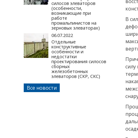
восс
силосов элеваторов
(особенности,
конс
возникающие при
работе
В си
промальпинистов на
дефо
зерновых элеваторах)
шири
06.07.2022
макс
Отдельные
конструктивные
верт
особенности и
недостатки
Прич
проектирования силосов
силу
сборных
железобетонных
терм
элеваторов (СКР, СКС)
нака
Все новости
межс
снар
Прощ
проц
даль
осад