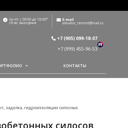
пн-пт: с 09:00 до 18:00*
E-mail
сб-вс: выходные
elevator_remont@mail.ru
+7 (905) 099-18-07
+7 (999) 455-96-53
ОРТФОЛИО
КОНТАКТЫ
т, заделка, гидроиззоляции силосных
зобетонных силосов