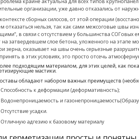
проблема крайне актуальна для всех типов крупнопане
ительные организации, уже давно отказались от наруж
 контексте сборных силосов, от этой операции (восста
ем отказаться нельзя, так как сами межсоговые швы из
ущими", в связи с отсутствием у большинства СОГовых ем
т на затвердевшем слое бетона, уложенного на этапе мо
ри зерна, оказывает на швы очень серьезные разрушит
принять в этих условиях, это просто отсечь атмосферную
олее подходящим материалом, для этих целей, как пок
етизирующие мастики.
составы обладают набором важных преимуществ (необх
Способность к деформации (деформативность);
Водонепроницаемость и газонепроницаемость(Образу
Отсутствие усадки.
Отличную адгезию к базовому материалу
ли герметизации просты и понятны