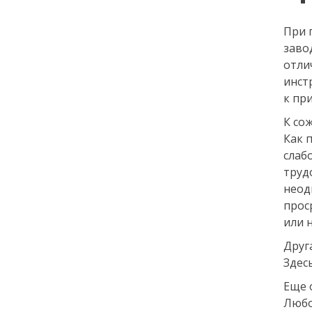
При 
заво
отли
инст
к пр
К со
Как 
слаб
труд
неод
прос
или 
Друг
Здес
Еще 
Любо