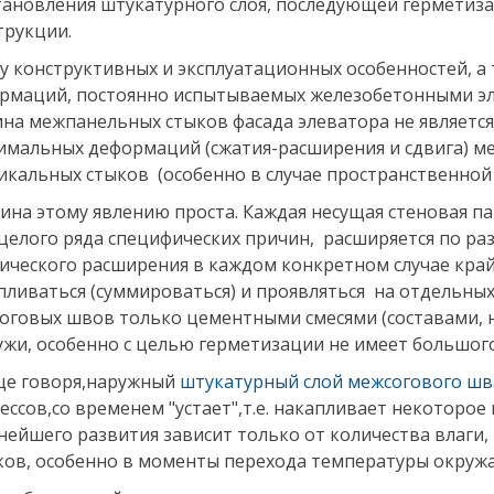
тановления штукатурного слоя, последующей герметиза
трукции.
лу конструктивных и эксплуатационных особенностей, а
рмаций, постоянно испытываемых железобетонными эле
на межпанельных стыков фасада элеватора не является
имальных деформаций (сжатия-расширения и сдвига) м
икальных стыков (особенно в случае пространственной 
ина этому явлению проста. Каждая несущая стеновая пан
 целого ряда специфических причин, расширяется по ра
ического расширения в каждом конкретном случае край
пливаться (суммироваться) и проявляться на отдельных 
оговых швов только цементными смесями (составами, 
ужи, особенно с целью герметизации не имеет большого
е говоря,наружный
штукатурный слой межсогового шв
ессов,со временем "устает",т.е. накапливает некоторо
нейшего развития зависит только от количества влаги
ков, особенно в моменты перехода температуры окружа