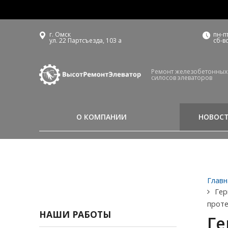
г. Омск
пн-пт
ул. 22 Партсъезда, 103 а
сб-в
Ремонт железобетонных
силосов элеваторов
О КОМПАНИИ
НОВОСТ
Главн
Гер
проте
НАШИ РАБОТЫ
Ге