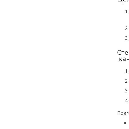
Сте
кач
Подг