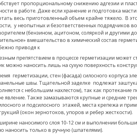
обствует пропорциональному снижению адгезии и плас
ности в работе. Даже если хранение и подготовка маст
отать весь приготовленный объем крайне тяжело. В это
ости, у неопытных и безответственных подрядчиков во
ворителем (бензином, ацитоном, соляркой и другими д
ительное» вмешательство в химический состав гермети
бежно приводя к
езным препятствием в процессе герметизации может ст
ик можно наносить лишь на сухую поверхность констру
ремя герметизации, стен (фасада) силосного корпуса эле
анельные швы. Тщательной заделке подлежат заштук
олняется с небольшим нахлестом), так как протекание 
ое явление. Также замазываются крупные и средние т
илосного и подсилосного этажей, места крепежа и пр
трукций (окон зернотоков, упоров и ребер жесткости).
ширине наносимого слоя 10-12 см и выполнении больши
о наносить только в ручную (шпателями).