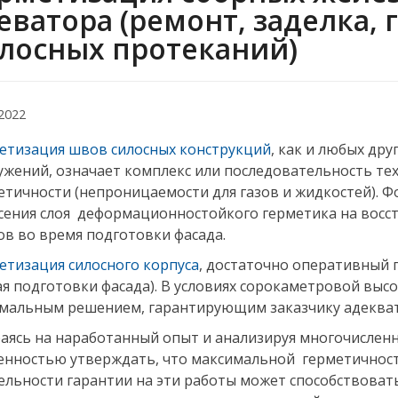
еватора (ремонт, заделка,
лосных протеканий) ​
.2022
етизация швов силосных конструкций
, как и любых др
ужений, означает комплекс или последовательность те
етичности (непроницаемости для газов и жидкостей). Ф
сения слоя деформационностойкого герметика на вос
ов во время подготовки фасада.
етизация силосного корпуса
, достаточно оперативный 
ая подготовки фасада). В условиях сорокаметровой вы
мальным решением, гарантирующим заказчику адекват
аясь на наработанный опыт и анализируя многочисленн
енностью утверждать, что максимальной герметичност
ельности гарантии на эти работы может способствоват