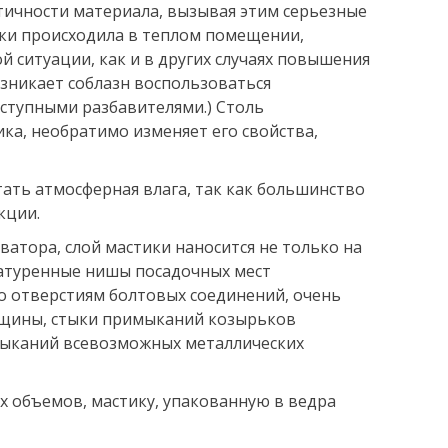
тичности материала, вызывая этим серьезные
ики происходила в теплом помещении,
й ситуации, как и в других случаях повышения
зникает соблазн воспользоваться
оступными разбавителями.) Столь
ка, необратимо изменяет его свойства,
ать атмосферная влага, так как большинство
кции.
ватора, слой мастики наносится не только на
атуренные нишы посадочных мест
по отверстиям болтовых соединений, очень
рещины, стыки примыканий козырьков
имыканий всевозможных металлических
х объемов, мастику, упакованную в ведра