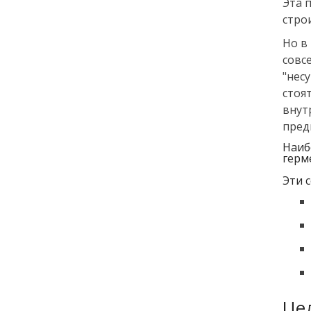
Эта 
стро
Но в
совс
"нес
стоя
внут
пред
Наиб
герм
Эти 
Це