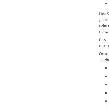
Наиб
данн
себя
неко
Сам 
важн
Осн
треб